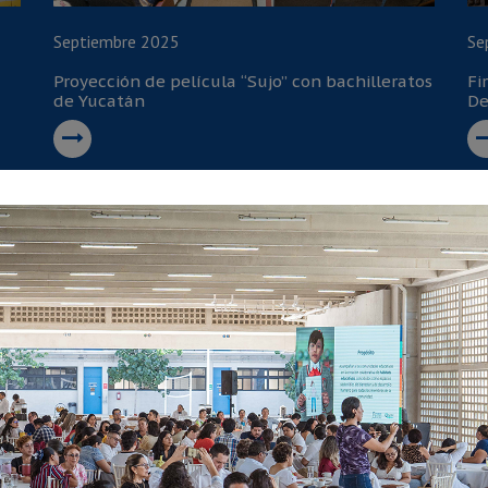
Septiembre 2025
Se
Proyección de película “Sujo” con bachilleratos
Fi
de Yucatán
De
Julio 2025
Ju