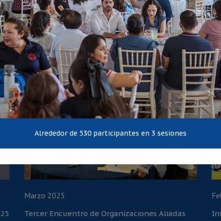
Feria de Proyectos Transformadores en la
IV
Preparatoria No. 94
Ed
Asistencia de directivos, docentes y aliados
Marzo 2025
Fe
025
Tercer Encuentro de Organizaciones Aliadas
In