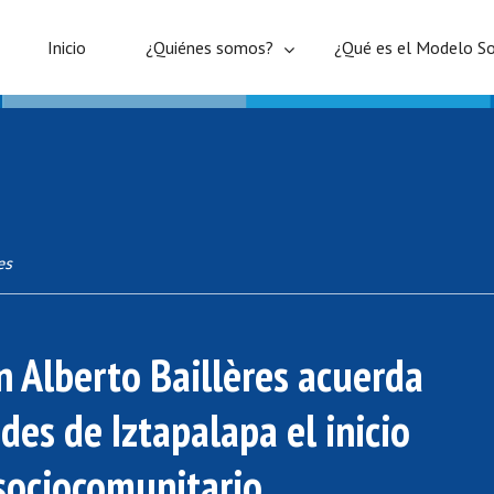
Inicio
¿Quiénes somos?
¿Qué es el Modelo So
es
 Alberto Baillères acuerda
des de Iztapalapa el inicio
sociocomunitario